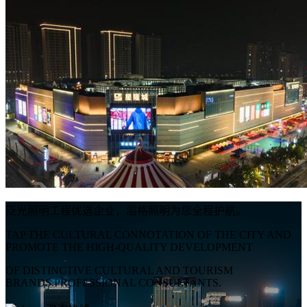
泛光照明工程优选企业，溢格照明为您全程护航。
TAP THE CULTURAL CONNOTATION OF THE CITY AND
PROMOTE THE HIGH-QUALITY DEVELOPMENT
OF DISTINCTIVE CULTURAL AND TOURISM
BRANDS.PROFESSIONAL CONSULTANTS.