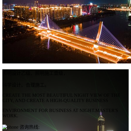
照明设计乙级、照明施工壹级，
科学设计、合理施工。
CREATE THE MOST BEAUTIFUL NIGHT VIEW OF THE
CITY, AND CREATE A HIGH-QUALITY BUSINESS
ENVIRONMENT FOR BUSINESS AT NIGHT.MASTER'S
WORK.
咨询热线: